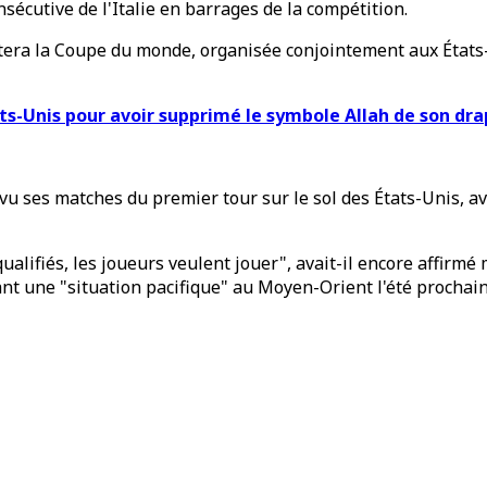
nsécutive de l'Italie en barrages de la compétition.
tera la Coupe du monde, organisée conjointement aux États-U
tats-Unis pour avoir supprimé le symbole Allah de son dr
 ses matches du premier tour sur le sol des États-Unis, ava
t qualifiés, les joueurs veulent jouer", avait-il encore affi
nt une "situation pacifique" au Moyen-Orient l'été prochain