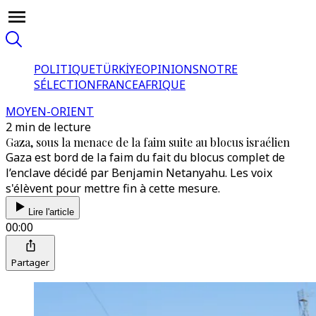
POLITIQUE
TÜRKİYE
OPINIONS
NOTRE
SÉLECTION
FRANCE
AFRIQUE
MOYEN-ORIENT
2 min de lecture
Gaza, sous la menace de la faim suite au blocus israélien
Gaza est bord de la faim du fait du blocus complet de
l’enclave décidé par Benjamin Netanyahu. Les voix
s'élèvent pour mettre fin à cette mesure.
Lire l'article
00:00
Partager