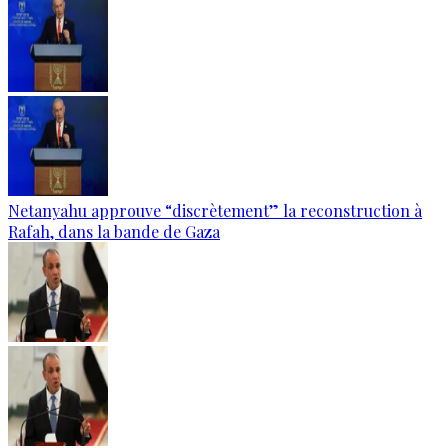
Netanyahu approuve “discrètement” la reconstruction à
Rafah, dans la bande de Gaza