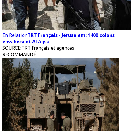
En Relation
TRT Français - Jérusalem: 1400 colons
envahissent Al Aqsa
SOURCE
:
TRT français et agences
RECOMMANDÉ