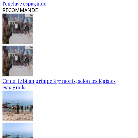
l'enclave espagnole
RECOMMANDÉ
Ceuta: le bilan grimpe à 77 morts, selon les légistes
espagnols