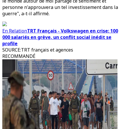
le monde autour de moi partage ce sentiment et
personne n'approuvera un tel investissement dans la
guerre", a-t-il affirmé.
En Relation
TRT Français - Volkswagen en crise: 100
000 salariés en grève, un conflit social inédit se
profile
SOURCE
:
TRT français et agences
RECOMMANDÉ