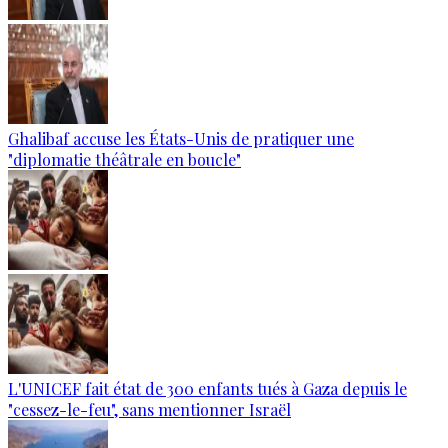
Ghalibaf accuse les États-Unis de pratiquer une
"diplomatie théâtrale en boucle"
L'UNICEF fait état de 300 enfants tués à Gaza depuis le
"cessez-le-feu", sans mentionner Israël