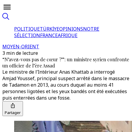
POLITIQUE
TÜRKİYE
OPINIONS
NOTRE
SÉLECTION
FRANCE
AFRIQUE
MOYEN-ORIENT
3 min de lecture
“N’avez-vous pas de cœur ?”: un ministre syrien confronte
un officier de l’ère Assad
Le ministre de l’Intérieur Anas Khattab a interrogé
Amjad Youssef, principal suspect arrêté dans le massacre
de Tadamon en 2013, au cours duquel au moins 41
personnes ligotées et les yeux bandés ont été exécutées
puis enterrées dans une fosse.
Partager