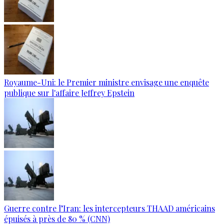
Royaume-Uni: le Premier ministre envisage une enquête
publique sur l'affaire Jeffrey Epstein
Guerre contre l’Iran: les intercepteurs THAAD américains
épuisés à près de 80 % (CNN)