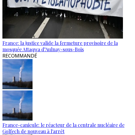
France: la justice valide la fermeture provisoire de la
mosquée Attaqwa d’Aulnay-sous-Bois
RECOMMANDÉ
France-canicule: le réacteur de la centrale nucléaire de
Golfech de nouveau à l'arrêt