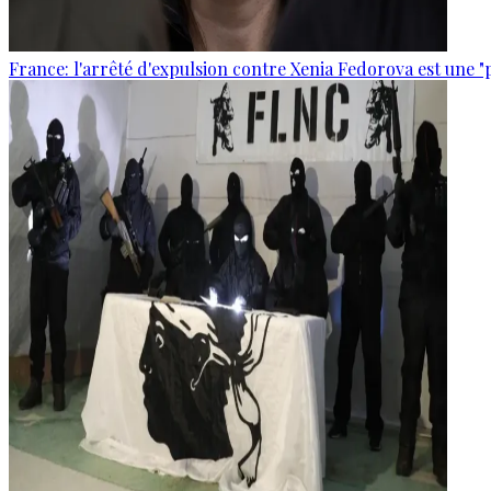
France: l'arrêté d'expulsion contre Xenia Fedorova est une "p