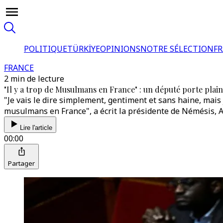
POLITIQUE
TÜRKİYE
OPINIONS
NOTRE SÉLECTION
F
FRANCE
2 min de lecture
"Il y a trop de Musulmans en France" : un député porte plain
"Je vais le dire simplement, gentiment et sans haine, mais j
musulmans en France", a écrit la présidente de Némésis, Al
Lire l'article
00:00
Partager