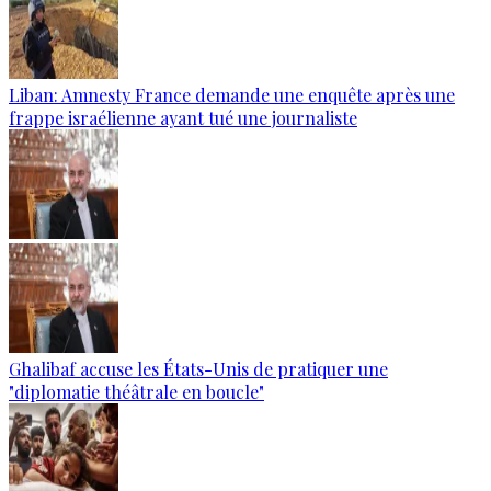
Liban: Amnesty France demande une enquête après une
frappe israélienne ayant tué une journaliste
Ghalibaf accuse les États-Unis de pratiquer une
"diplomatie théâtrale en boucle"