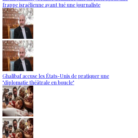
frappe israélienne ayant tué une journaliste
Ghalibaf accuse les États-Unis de pratiquer une
"diplomatie théâtrale en boucle"