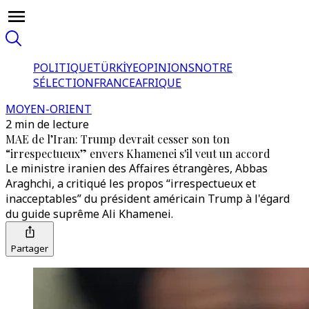
POLITIQUE
TÜRKİYE
OPINIONS
NOTRE
SÉLECTION
FRANCE
AFRIQUE
MOYEN-ORIENT
2 min de lecture
MAE de l’Iran: Trump devrait cesser son ton
“irrespectueux” envers Khamenei s'il veut un accord
Le ministre iranien des Affaires étrangères, Abbas
Araghchi, a critiqué les propos “irrespectueux et
inacceptables” du président américain Trump à l'égard
du guide suprême Ali Khamenei.
Partager