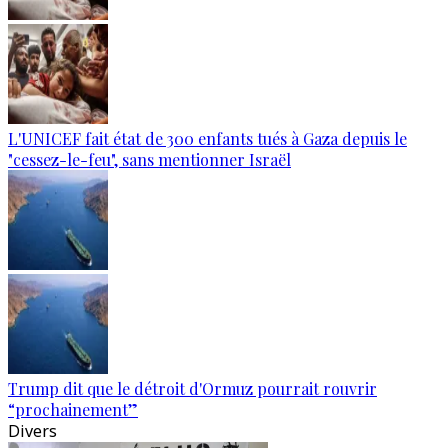
L'UNICEF fait état de 300 enfants tués à Gaza depuis le
"cessez-le-feu", sans mentionner Israël
Trump dit que le détroit d'Ormuz pourrait rouvrir
“prochainement”
Divers