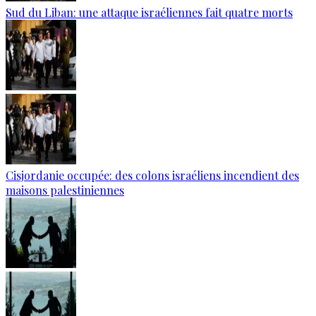
Sud du Liban: une attaque israéliennes fait quatre morts
Cisjordanie occupée: des colons israéliens incendient des
maisons palestiniennes