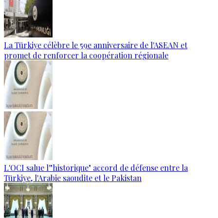
La Türkiye célèbre le 59e anniversaire de l'ASEAN et
promet de renforcer la coopération régionale
L'OCI salue l'"historique" accord de défense entre la
Türkiye, l'Arabie saoudite et le Pakistan