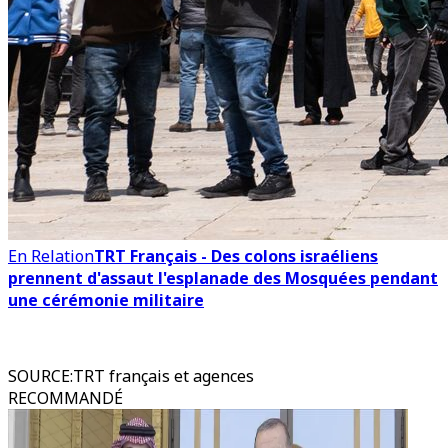
En Relation
TRT Français - Des colons israéliens
prennent d'assaut l'esplanade des Mosquées pendant
une cérémonie militaire
SOURCE
:
TRT français et agences
RECOMMANDÉ