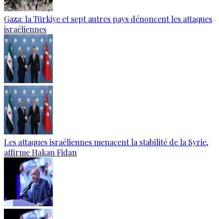
Gaza: la Türkiye et sept autres pays dénoncent les attaques
israéliennes
Les attaques israéliennes menacent la stabilité de la Syrie,
affirme Hakan Fidan