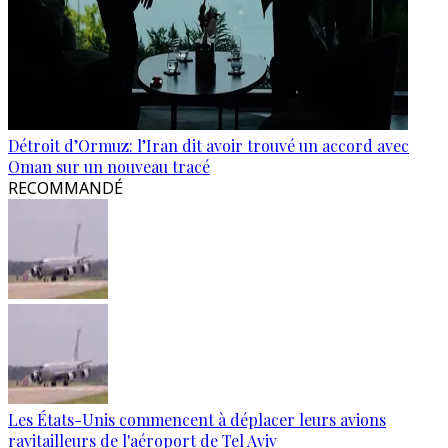
Détroit d’Ormuz: l’Iran dit avoir trouvé un accord avec
Oman sur un nouveau tracé
RECOMMANDÉ
Les États-Unis commencent à déplacer leurs avions
ravitailleurs de l'aéroport de Tel Aviv