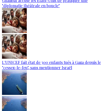
Ghalibaf accuse les États-Unis de pratiquer une
"diplomatie théâtrale en boucle"
L'UNICEF fait état de 300 enfants tués à Gaza depuis le
"cessez-le-feu", sans mentionner Israël