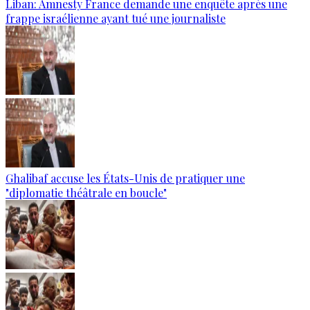
Liban: Amnesty France demande une enquête après une
frappe israélienne ayant tué une journaliste
Ghalibaf accuse les États-Unis de pratiquer une
"diplomatie théâtrale en boucle"