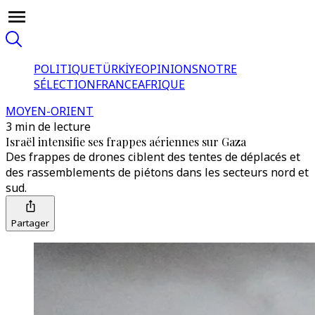
POLITIQUE
TÜRKİYE
OPINIONS
NOTRE
SÉLECTION
FRANCE
AFRIQUE
MOYEN-ORIENT
3 min de lecture
Israël intensifie ses frappes aériennes sur Gaza
Des frappes de drones ciblent des tentes de déplacés et
des rassemblements de piétons dans les secteurs nord et
sud.
Partager