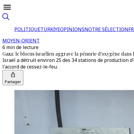
POLITIQUE
TÜRKİYE
OPINIONS
NOTRE SÉLECTION
F
MOYEN-ORIENT
6 min de lecture
Gaza: le blocus israélien aggrave la pénurie d'oxygène dans 
Israël a détruit environ 25 des 34 stations de production d
l'accord de cessez-le-feu.
Partager