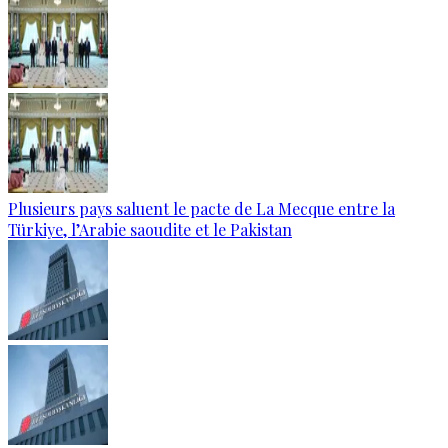
Plusieurs pays saluent le pacte de La Mecque entre la
Türkiye, l’Arabie saoudite et le Pakistan