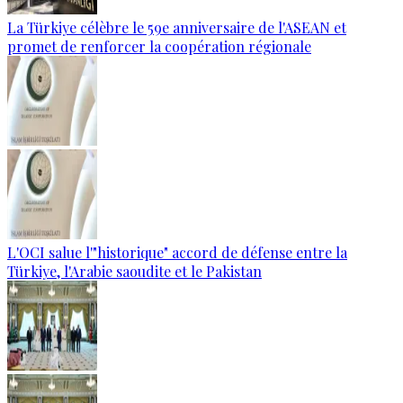
La Türkiye célèbre le 59e anniversaire de l'ASEAN et
promet de renforcer la coopération régionale
L'OCI salue l'"historique" accord de défense entre la
Türkiye, l'Arabie saoudite et le Pakistan