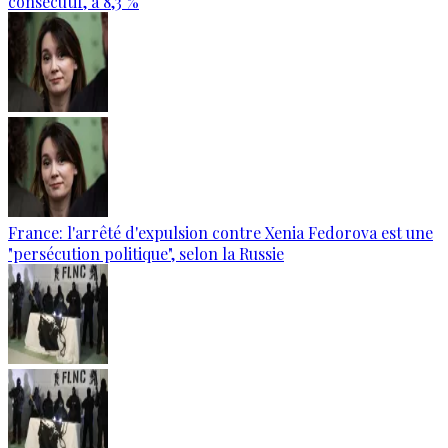
consécutif, à 8,3 %
France: l'arrêté d'expulsion contre Xenia Fedorova est une
"persécution politique", selon la Russie