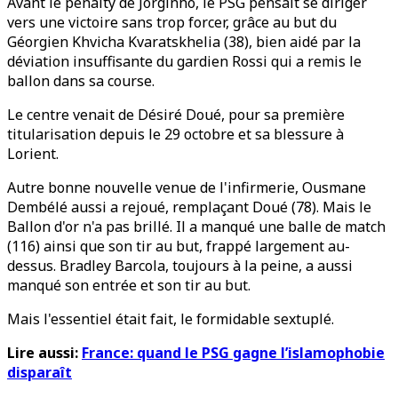
Avant le penalty de Jorginho, le PSG pensait se diriger
vers une victoire sans trop forcer, grâce au but du
Géorgien Khvicha Kvaratskhelia (38), bien aidé par la
déviation insuffisante du gardien Rossi qui a remis le
ballon dans sa course.
Le centre venait de Désiré Doué, pour sa première
titularisation depuis le 29 octobre et sa blessure à
Lorient.
Autre bonne nouvelle venue de l'infirmerie, Ousmane
Dembélé aussi a rejoué, remplaçant Doué (78). Mais le
Ballon d'or n'a pas brillé. Il a manqué une balle de match
(116) ainsi que son tir au but, frappé largement au-
dessus. Bradley Barcola, toujours à la peine, a aussi
manqué son entrée et son tir au but.
Mais l'essentiel était fait, le formidable sextuplé.
Lire aussi:
France: quand le PSG gagne l’islamophobie
disparaît