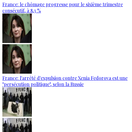
France: le chômage progresse pour le sixième trimestre
consécutif, à 8,3 %
France: l'arrêté d'expulsion contre Xenia Fedorova est une
"persécution politique", selon la Russie