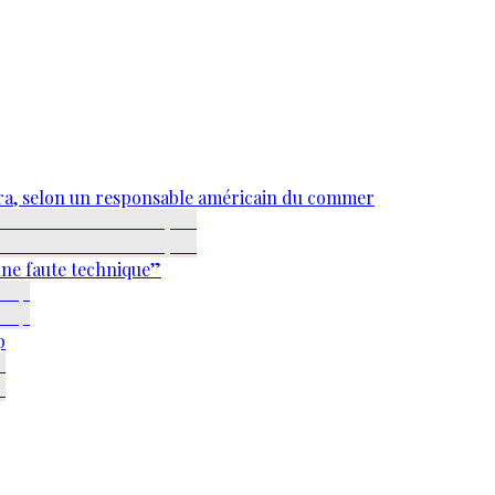
ra, selon un responsable américain du commer
une faute technique”
p