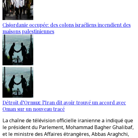
Cisjordanie occupée: des colons israéliens incendient des
maisons palestiniennes
Détroit d’Ormuz: l’Iran dit avoir trouvé un accord avec
Oman sur un nouveau tracé
La chaîne de télévision officielle iranienne a indiqué que
le président du Parlement, Mohammad Bagher Ghalibaf,
et le ministre des Affaires étrangères, Abbas Araghchi,