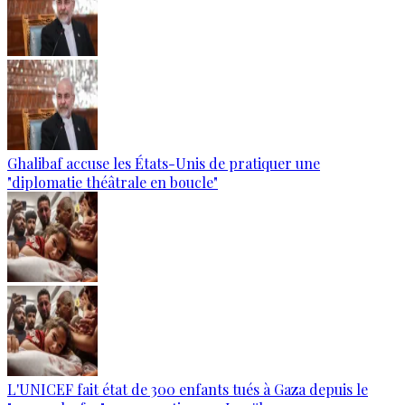
Ghalibaf accuse les États-Unis de pratiquer une
"diplomatie théâtrale en boucle"
L'UNICEF fait état de 300 enfants tués à Gaza depuis le