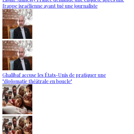
frappe israélienne ayant tué une journaliste
Ghalibaf accuse les États-Unis de pratiquer une
"diplomatie théâtrale en boucle"