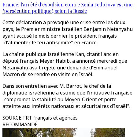
France: l'arrêté d'expulsion contre Xenia Fedorova est une
"persécution politique", selon la Russie
Cette déclaration a provoqué une crise entre les deux
pays, le Premier ministre israélien Benjamin Netanyahu
ayant accusé le mois dernier le président français
"d'alimenter le feu antisémite" en France.
La chaîne publique israélienne Kan, citant l'ancien
député français Meyer Habib, a annoncé mercredi que
Netanyahu avait rejeté une demande d'Emmanuel
Macron de se rendre en visite en Israël.
Dans son entretien avec M. Barrot, le chef de la
diplomatie israélienne a estimé que l’initiative française
"compromet la stabilité au Moyen-Orient et porte
atteinte aux intérêts nationaux et sécuritaires d’Israël".
SOURCE
:
TRT français et agences
RECOMMANDÉ