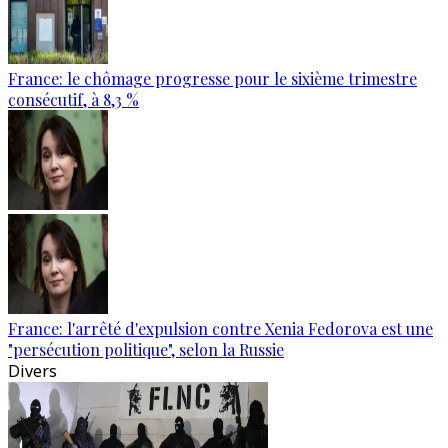
France: le chômage progresse pour le sixième trimestre
consécutif, à 8,3 %
France: l'arrêté d'expulsion contre Xenia Fedorova est une
"persécution politique", selon la Russie
Divers