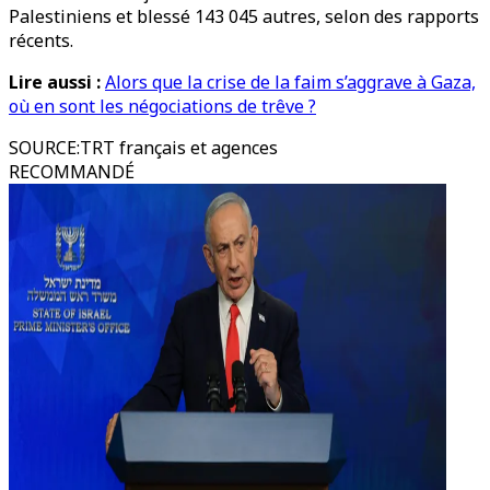
Palestiniens et blessé 143 045 autres, selon des rapports
récents.
Lire aussi :
Alors que la crise de la faim s’aggrave à Gaza,
où en sont les négociations de trêve ?
SOURCE
:
TRT français et agences
RECOMMANDÉ