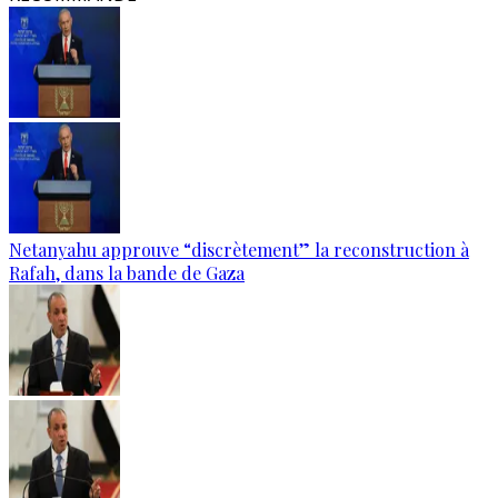
Netanyahu approuve “discrètement” la reconstruction à
Rafah, dans la bande de Gaza