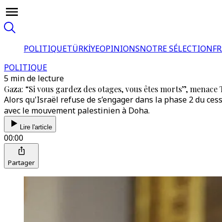
POLITIQUE
TÜRKİYE
OPINIONS
NOTRE SÉLECTION
F
POLITIQUE
5 min de lecture
Gaza: “Si vous gardez des otages, vous êtes morts”, menac
Alors qu'Israël refuse de s’engager dans la phase 2 du ces
avec le mouvement palestinien à Doha.
Lire l'article
00:00
Partager