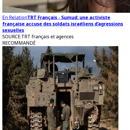
En Relation
TRT Français - Sumud: une activiste
française accuse des soldats israéliens d’agressions
sexuelles
SOURCE
:
TRT français et agences
RECOMMANDÉ