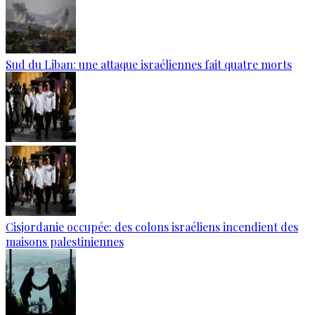
Sud du Liban: une attaque israéliennes fait quatre morts
Cisjordanie occupée: des colons israéliens incendient des
maisons palestiniennes