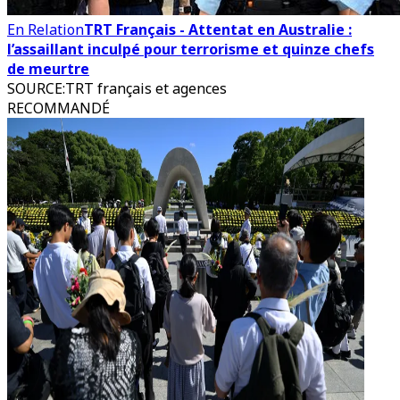
En Relation
TRT Français - Attentat en Australie :
l’assaillant inculpé pour terrorisme et quinze chefs
de meurtre
SOURCE
:
TRT français et agences
RECOMMANDÉ