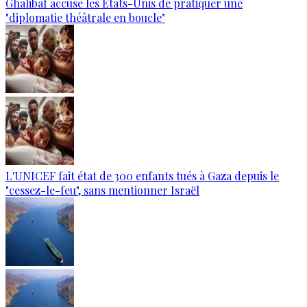
Ghalibaf accuse les États-Unis de pratiquer une
"diplomatie théâtrale en boucle"
L'UNICEF fait état de 300 enfants tués à Gaza depuis le
"cessez-le-feu", sans mentionner Israël