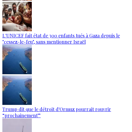
L'UNICEF fait état de 300 enfants tués à Gaza depuis le
"cessez-le-feu", sans mentionner Israël
Trump dit que le détroit d'Ormuz pourrait rouvrir
“prochainement”