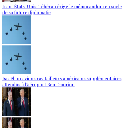
Iran–États-Unis: Téhéran érige le mémorandum en socle
de sa future diplomatie
Israël: 10 avions ravitailleurs américains supplémentaires
attendus à l’aéroport Ben-Gourion