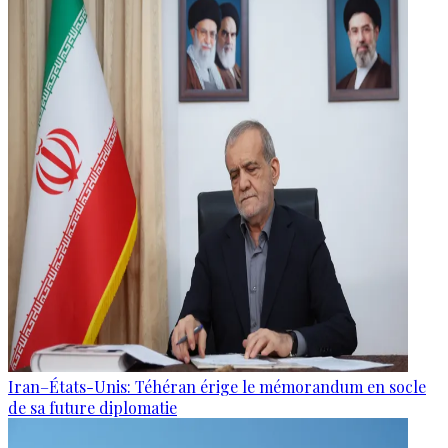
Iran–États-Unis: Téhéran érige le mémorandum en socle
de sa future diplomatie