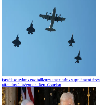
Israël: 10 avions ravitailleurs américains supplémentaires
attendus à l’aéroport Ben-Gourion