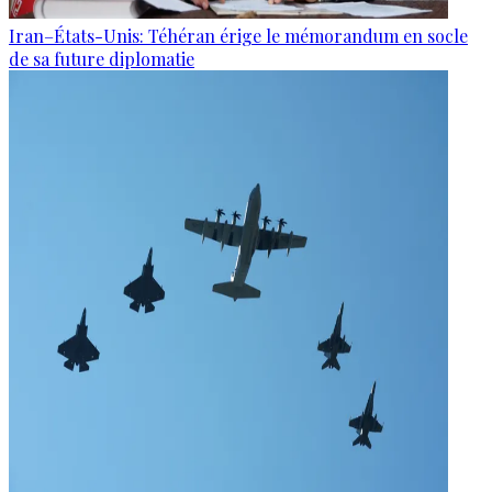
Iran–États-Unis: Téhéran érige le mémorandum en socle
de sa future diplomatie