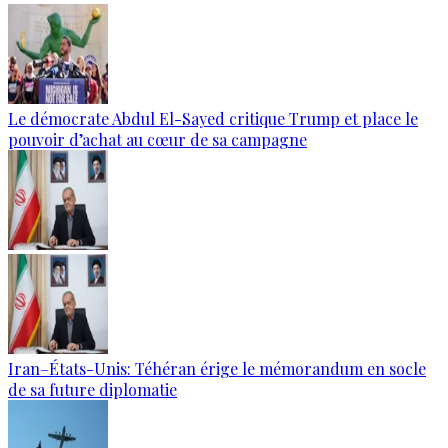
Le démocrate Abdul El-Sayed critique Trump et place le
pouvoir d’achat au cœur de sa campagne
Iran–États-Unis: Téhéran érige le mémorandum en socle
de sa future diplomatie