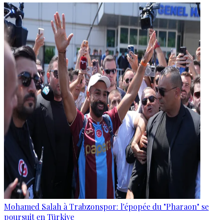
Mohamed Salah à Trabzonspor: l'épopée du "Pharaon" se
poursuit en Türkiye