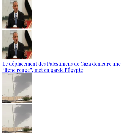
Le déplacement des Palestiniens de Gaza demeure une
“ligne rouge”, met en garde l’Égypte