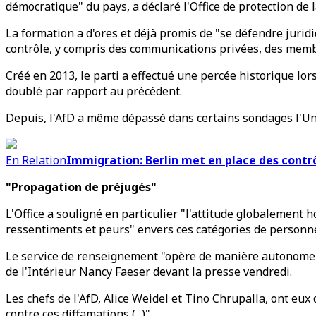
démocratique" du pays, a déclaré l'Office de protection de
La formation a d'ores et déjà promis de "se défendre jurid
contrôle, y compris des communications privées, des memb
Créé en 2013, le parti a effectué une percée historique lor
doublé par rapport au précédent.
Depuis, l'AfD a même dépassé dans certains sondages l'Uni
En Relation
Immigration: Berlin met en place des contrô
"Propagation de préjugés"
L'Office a souligné en particulier "l'attitude globalement
ressentiments et peurs" envers ces catégories de personn
Le service de renseignement "opère de manière autonome" e
de l'Intérieur Nancy Faeser devant la presse vendredi.
Les chefs de l'AfD, Alice Weidel et Tino Chrupalla, ont eu
contre ces diffamations (...)".