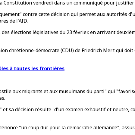
 la Constitution vendredi dans un communiqué pour justifier 
iquement" contre cette décision qui permet aux autorités d'u
res de l'AfD.
s des élections législatives du 23 février, en arrivant deuxi
on chrétienne-démocrate (CDU) de Friedrich Merz qui doit ê
les à toutes les frontières
 hostile aux migrants et aux musulmans du parti" qui "favori
es.
t sa décision résulte "d'un examen exhaustif et neutre, con
x dénoncé "un coup dur pour la démocratie allemande", assur