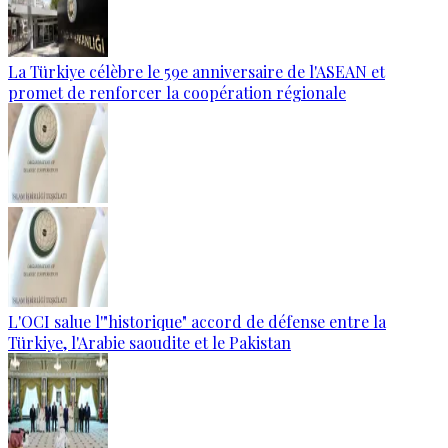
La Türkiye célèbre le 59e anniversaire de l'ASEAN et
promet de renforcer la coopération régionale
L'OCI salue l'"historique" accord de défense entre la
Türkiye, l'Arabie saoudite et le Pakistan