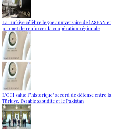
La Türkiye célèbre le 59e anniversaire de l'ASEAN et
promet de renforcer la coopération régionale
L'OCI salue l'"historique" accord de défense entre la
Türkiye, l'Arabie saoudite et le Pakistan