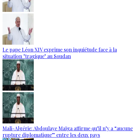
Le pape Léon XIV exprime son inquiétude face à la
situation "tragique" au Soudan
Mali-Algérie: Abdoulaye Maïga affirme qu’il n’y a “aucune
rupture diplomatique” entre les deux pays