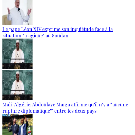
Le pape Léon XIV exprime son inquiétude face à la
situation "tragique" au Soudan
Mali-Algérie: Abdoulaye Maïga affirme qu’il n’y a “aucune
rupture diplomatique” entre les deux pays