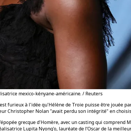
alisatrice mexico-kényane-américaine. / Reuters
st furieux à l'idée qu'Hélène de Troie puisse être jouée par u
sateur Christopher Nolan "avait perdu son intégrité" en choisi
de l'épopée grecque d'Homère, avec un casting qui comprend
alisatrice Lupita Nyong'o, lauréate de l’Oscar de la meilleu