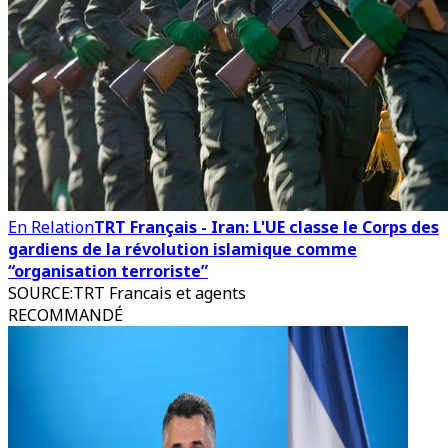
En Relation
TRT Français - Iran: L'UE classe le Corps des
gardiens de la révolution islamique comme
“organisation terroriste”
SOURCE
:
TRT Francais et agents
RECOMMANDÉ