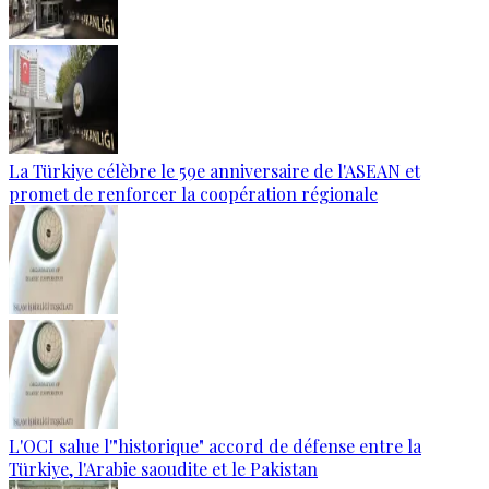
La Türkiye célèbre le 59e anniversaire de l'ASEAN et
promet de renforcer la coopération régionale
L'OCI salue l'"historique" accord de défense entre la
Türkiye, l'Arabie saoudite et le Pakistan