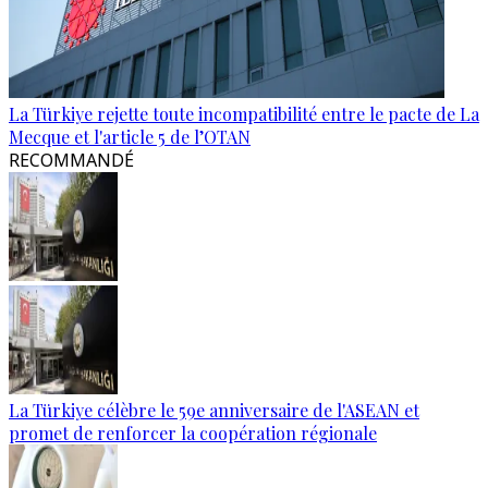
La Türkiye rejette toute incompatibilité entre le pacte de La
Mecque et l'article 5 de l’OTAN
RECOMMANDÉ
La Türkiye célèbre le 59e anniversaire de l'ASEAN et
promet de renforcer la coopération régionale