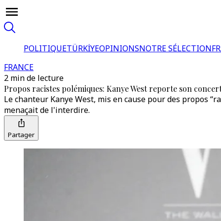
POLITIQUE
TÜRKİYE
OPINIONS
NOTRE SÉLECTION
F
FRANCE
2 min de lecture
Propos racistes polémiques: Kanye West reporte son concert
Le chanteur Kanye West, mis en cause pour des propos “raci
menaçait de l'interdire.
Partager