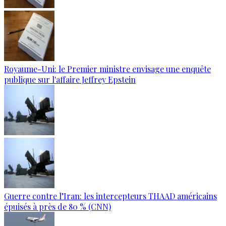
Royaume-Uni: le Premier ministre envisage une enquête
publique sur l'affaire Jeffrey Epstein
Guerre contre l’Iran: les intercepteurs THAAD américains
épuisés à près de 80 % (CNN)