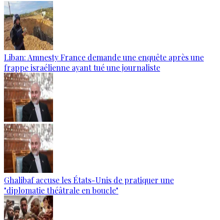
Liban: Amnesty France demande une enquête après une
frappe israélienne ayant tué une journaliste
Ghalibaf accuse les États-Unis de pratiquer une
"diplomatie théâtrale en boucle"