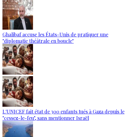
Ghalibaf accuse les États-Unis de pratiquer une
"diplomatie théâtrale en boucle"
L'UNICEF fait état de 300 enfants tués à Gaza depuis le
"cessez-le-feu", sans mentionner Israël