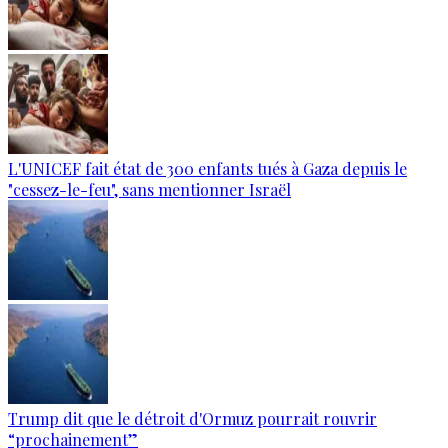
L'UNICEF fait état de 300 enfants tués à Gaza depuis le
"cessez-le-feu", sans mentionner Israël
Trump dit que le détroit d'Ormuz pourrait rouvrir
“prochainement”