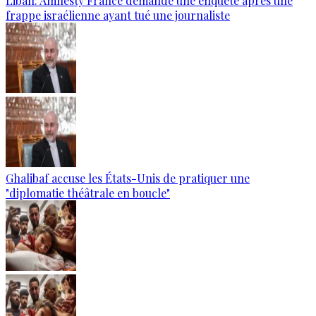
Liban: Amnesty France demande une enquête après une
frappe israélienne ayant tué une journaliste
Ghalibaf accuse les États-Unis de pratiquer une
"diplomatie théâtrale en boucle"