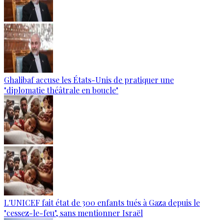
Ghalibaf accuse les États-Unis de pratiquer une
"diplomatie théâtrale en boucle"
L'UNICEF fait état de 300 enfants tués à Gaza depuis le
"cessez-le-feu", sans mentionner Israël