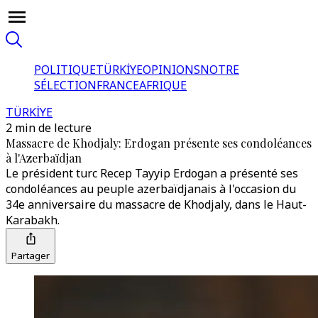
POLITIQUE
TÜRKİYE
OPINIONS
NOTRE
SÉLECTION
FRANCE
AFRIQUE
TÜRKİYE
2 min de lecture
Massacre de Khodjaly: Erdogan présente ses condoléances
à l'Azerbaïdjan
Le président turc Recep Tayyip Erdogan a présenté ses
condoléances au peuple azerbaïdjanais à l'occasion du
34e anniversaire du massacre de Khodjaly, dans le Haut-
Karabakh.
Partager