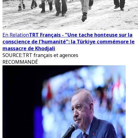
En Relation
TRT Français - "Une tache honteuse sur la
conscience de l'humanité": la Türkiye commémore le
massacre de Khodjali
SOURCE
:
TRT français et agences
RECOMMANDÉ