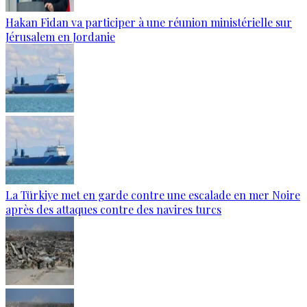
Hakan Fidan va participer à une réunion ministérielle sur
Jérusalem en Jordanie
La Türkiye met en garde contre une escalade en mer Noire
après des attaques contre des navires turcs