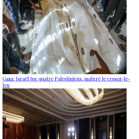
Gaza: Israël tue quatre Palestiniens, malgré le cessez-le-
feu