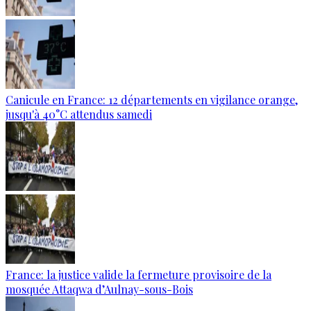
Canicule en France: 12 départements en vigilance orange,
jusqu'à 40°C attendus samedi
France: la justice valide la fermeture provisoire de la
mosquée Attaqwa d’Aulnay-sous-Bois