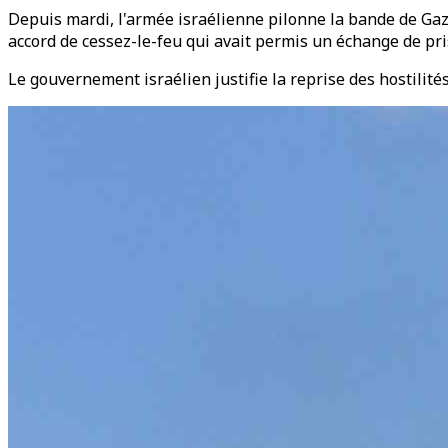
Depuis mardi, l'armée israélienne pilonne la bande de Gaza
accord de cessez-le-feu qui avait permis un échange de pri
Le gouvernement israélien justifie la reprise des hostilités