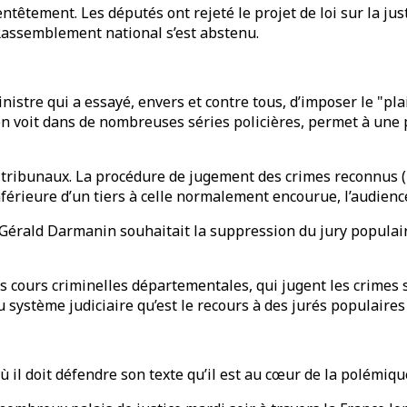
têtement. Les députés ont rejeté le projet de loi sur la justi
 Rassemblement national s’est abstenu.
inistre qui a essayé, envers et contre tous, d’imposer le "pl
on voit dans de nombreuses séries policières, permet à une 
s tribunaux. La procédure de jugement des crimes reconnus 
inférieure d’un tiers à celle normalement encourue, l’audien
érald Darmanin souhaitait la suppression du jury populaire
s cours criminelles départementales, qui jugent les crimes s
 système judiciaire qu’est le recours à des jurés populaires 
 il doit défendre son texte qu’il est au cœur de la polémique