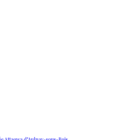
uée Attaqwa d’Aulnay-sous-Bois