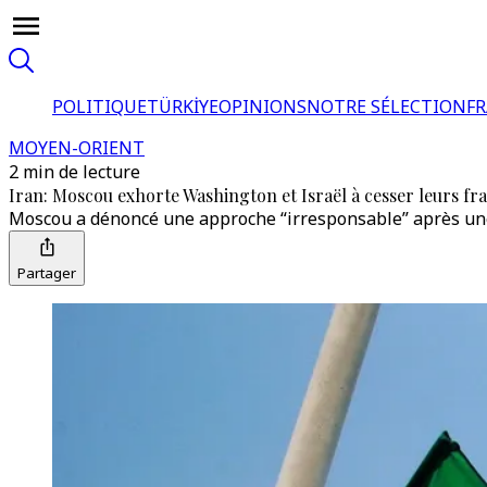
POLITIQUE
TÜRKİYE
OPINIONS
NOTRE SÉLECTION
F
MOYEN-ORIENT
2 min de lecture
Iran: Moscou exhorte Washington et Israël à cesser leurs fra
Moscou a dénoncé une approche “irresponsable” après une 
Partager