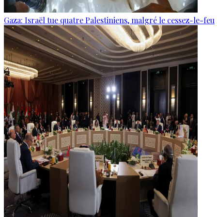
Gaza: Israël tue quatre Palestiniens, malgré le cessez-le-feu