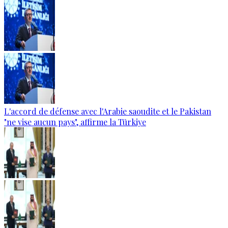
L'accord de défense avec l'Arabie saoudite et le Pakistan
"ne vise aucun pays", affirme la Türkiye