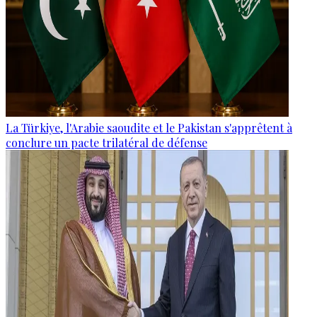
La Türkiye, l'Arabie saoudite et le Pakistan s'apprêtent à
conclure un pacte trilatéral de défense