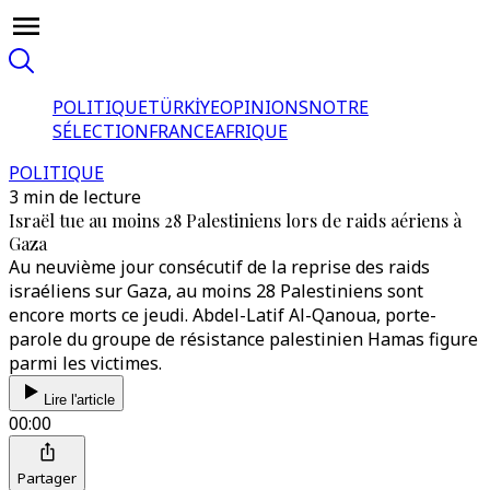
POLITIQUE
TÜRKİYE
OPINIONS
NOTRE
SÉLECTION
FRANCE
AFRIQUE
POLITIQUE
3 min de lecture
Israël tue au moins 28 Palestiniens lors de raids aériens à
Gaza
Au neuvième jour consécutif de la reprise des raids
israéliens sur Gaza, au moins 28 Palestiniens sont
encore morts ce jeudi. Abdel-Latif Al-Qanoua, porte-
parole du groupe de résistance palestinien Hamas figure
parmi les victimes.
Lire l'article
00:00
Partager