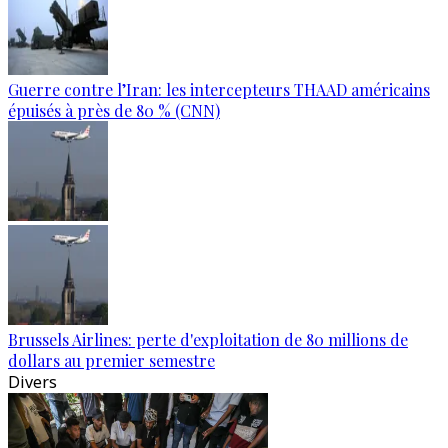
Guerre contre l’Iran: les intercepteurs THAAD américains
épuisés à près de 80 % (CNN)
Brussels Airlines: perte d'exploitation de 80 millions de
dollars au premier semestre
Divers