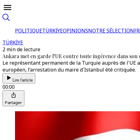
POLITIQUE
TÜRKİYE
OPINIONS
NOTRE SÉLECTION
F
TÜRKİYE
2 min de lecture
Ankara met en garde l’UE contre toute ingérence dans son s
Le représentant permanent de la Turquie auprès de l'UE a 
européen, l’arrestation du maire d'Istanbul été critiquée.
Lire l'article
00:00
Partager