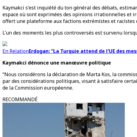
Kaymakci s'est inquiété du ton général des débats, estima
espace où sont exprimées des opinions irrationnelles et irr
offert une plateforme aux factions extrémistes et racistes 
L’un des moments les plus controversés est survenu lorsqu
En Relation
Erdogan: “La Turquie attend de l'UE des mes
Kaymakci dénonce une manœuvre politique
“Nous considérons la déclaration de Marta Kos, la commiss
par des considérations politiques, visant à satisfaire certa
de la Commission européenne.
RECOMMANDÉ