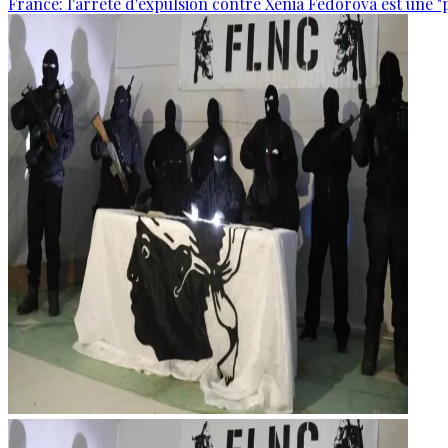
France: l'arrêté d'expulsion contre Xenia Fedorova est une "p